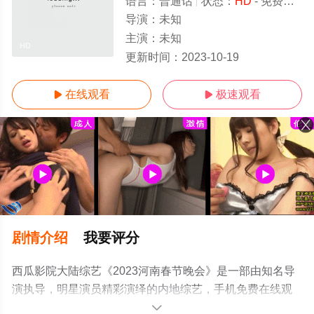
语言：
普通话
状态：
HD
- 免费在线观看
导演：
未知
主演：
未知
HD
更新时间：
2023-10-19
在线观看
极速观看


剧情介绍
我要评分
西瓜影院大陆综艺《2023河南春节晚会》是一部由知名导
演执导，明星演员精彩演绎的内地综艺，手机免费在线观
看高清未删减完整版综艺节目就上西瓜影视，更多相关信
