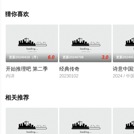
息可移步至豆瓣综艺、电视猫或剧情网等平台了解。
猜你喜欢
6.0
3.0
更新20240418（序）
更新20240708
更新202405
开始推理吧 第二季
经典传奇
诗意中国
内详
20230102
2024 / 
相关推荐