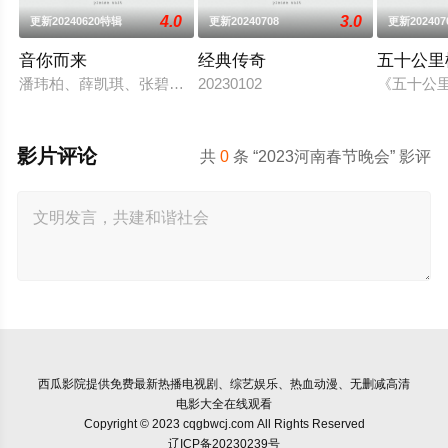
4.0
3.0
更新20240620特辑
更新20240708
更新202407
音你而来
经典传奇
五十公里
潘玮柏、薛凯琪、张碧晨、武艺、张紫宁、王琳凯、高卿尘7位
20230102
《五十公
影片评论
共
0
条 “2023河南春节晚会” 影评
西瓜影院
提供免费最新热播电视剧、综艺娱乐、热血动漫、无删减高清
电影大全在线观看
Copyright © 2023 cqgbwcj.com All Rights Reserved
辽ICP备20230239号