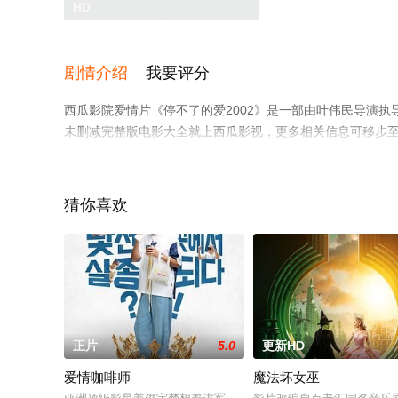
HD
剧情介绍
我要评分
西瓜影院爱情片《停不了的爱2002》是一部由叶伟民导演
未删减完整版电影大全就上西瓜影视，更多相关信息可移步
猜你喜欢
正片
5.0
更新HD
爱情咖啡师
魔法坏女巫