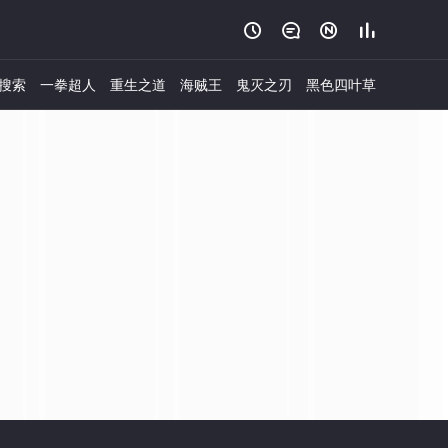




搜索
一拳超人
重生之道
海贼王
鬼灭之刃
黑色四叶草