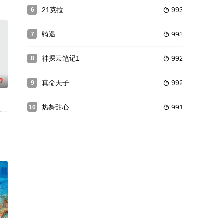
验了一个他从未体验
琳达（Glinda）。她们俩一开始是同一所学
回忆起在学校第一次见到王大鉴的场景：那时他们因一件衣服撞衫不打不相识，
力是动物当中最厉害的，确定了目标就会紧咬不放，立志成为鳄鱼的小鱼（柯震
21克拉
993
6

骑遇
993
7

神探云笔记1
992
8

0
真命天子
992
9

热舞甜心
991
10

饰），罗晓曼（李思雯饰），乔思南（陈园媛饰）三姐妹是
心中的秘密。因为她患有的先天性疾病，让她无法从事任何剧烈运动，甚至还有失忆的
ega Fernandez 饰）的爸爸莱斯（克里斯特·亨里克森 Krister Henriksson 