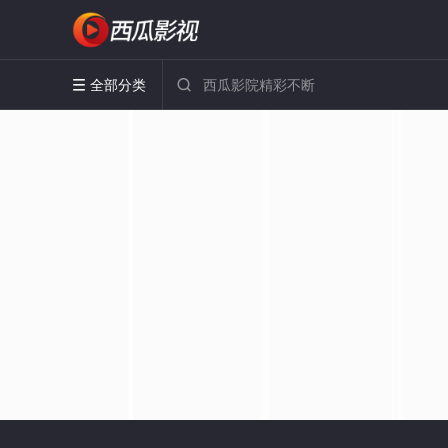
全部分类

