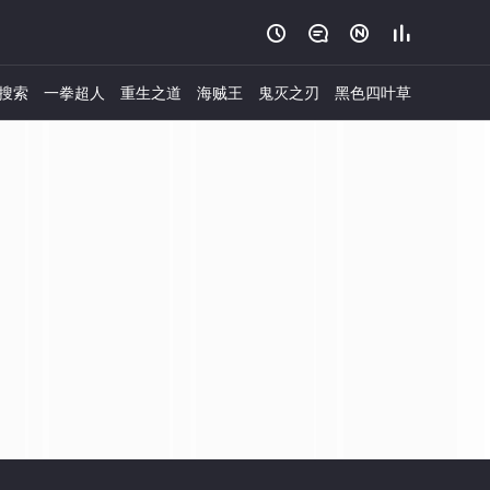




搜索
一拳超人
重生之道
海贼王
鬼灭之刃
黑色四叶草