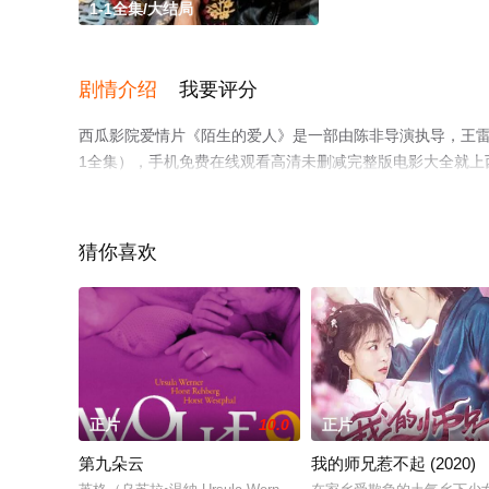
1-1全集/大结局
剧情介绍
我要评分
西瓜影院爱情片《陌生的爱人》是一部由陈非导演执导，王雷方
1全集），手机免费在线观看高清未删减完整版电影大全就上
猜你喜欢
正片
10.0
正片
第九朵云
我的师兄惹不起 (2020)