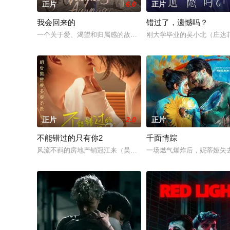
正片
6.0
正片
我会回来的
错过了，遗憾吗？
一个关于爱、渴望和归属感的故事，植根于分裂时代的移民。考
刚大学毕业的吴小北（庄达
正片
2.0
正片
不能错过的只有你2
千面情踪
风流不羁的房地产销冠江来（吴翊歌 饰），为利益化身“深情画家
一场燃气爆炸后，妮蒂娅失