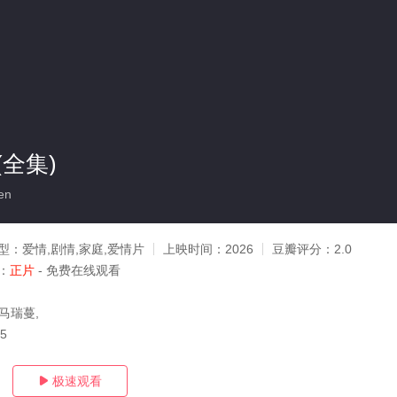
全集)
en
型：
爱情,剧情,家庭,爱情片
上映时间：
2026
豆瓣评分：
2.0
：
正片
- 免费在线观看
马瑞蔓,
05
极速观看
