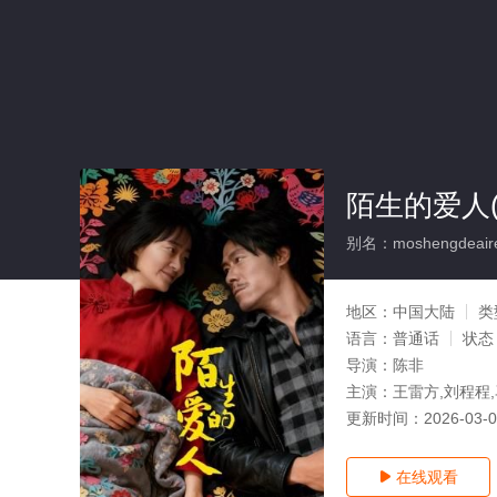
陌生的爱人(
别名：moshengdeair
地区：
中国大陆
类
语言：
普通话
状态
导演：
陈非
主演：
王雷方,刘程程,
更新时间：
2026-03-
在线观看
