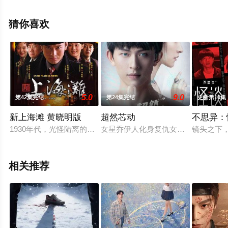
减完整版电视剧全集就上西瓜影视，更多相关信息可移步
至豆瓣电视剧、电视猫或剧情网等平台了解。
猜你喜欢
5.0
9.0
第42集完结
第24集完结
更新第10集
新上海滩 黄晓明版
超然芯动
不思异：
1930年代，光怪陆离的老上海。商会之间依然纷争不断，初来
女星乔伊人化身复仇女神，机缘巧合下
镜头之下
相关推荐