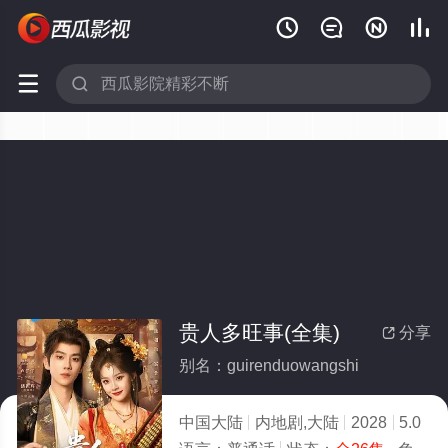






贵人多旺事(全集)
分享

别名：guirenduowangshi
中国大陆
内地剧,大陆
2028
5.0