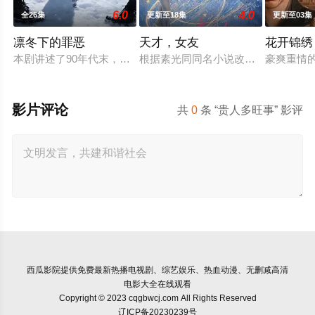
6.0
4.0
全26集
更新至18集
更新至03集
凛冬下的罪恶
天才，女友
花开锦绣
本剧讲述了90年代末，怒河市刑侦支队在无普及监控、无DNA
根据素光同同名小说改编。江逾白长
豪爽重情
影片评论
共
0
条 “贵人多旺事” 影评
西瓜影院
提供免费最新热播电视剧、综艺娱乐、热血动漫、无删减高清
电影大全在线观看
Copyright © 2023 cqgbwcj.com All Rights Reserved
辽ICP备20230239号