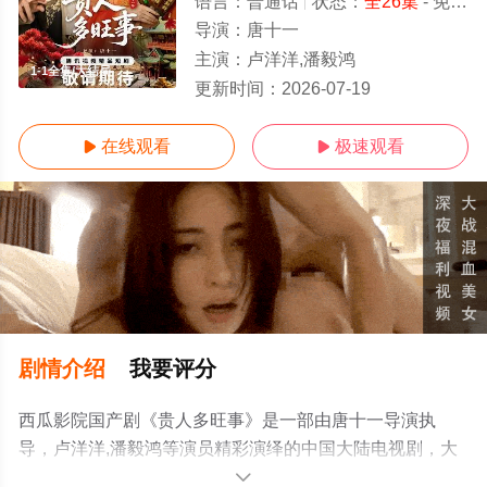
语言：
普通话
状态：
全26集
- 免费在线观看
导演：
唐十一
主演：
卢洋洋,潘毅鸿
1-1全集/大结局
更新时间：
2026-07-19
在线观看
极速观看


剧情介绍
我要评分
西瓜影院国产剧《贵人多旺事》是一部由唐十一导演执
导，卢洋洋,潘毅鸿等演员精彩演绎的中国大陆电视剧，大
结局剧情已揭晓（1-1全集），手机免费在线观看高清未删
