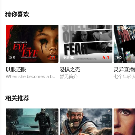
清未删减完整版电影大全就上西瓜影视，更多相关信息可
移步至豆瓣电影、电视猫或剧情网等平台了解。
猜你喜欢
2.0
5.0
正片
更新HD
HD
以眼还眼
恐惧之壳
灵异直播
When she becomes a bystander to an unforgivable act of violence
暂无简介
七个年轻
相关推荐