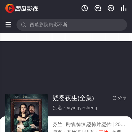






疑婴夜生(全集)
分享

别名：yiyingyesheng
芬兰
剧情,惊悚,恐怖片,恐怖
2026
3