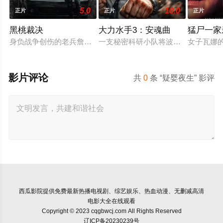
5.0
10.0
正片
正片
正片
黑桃裁决
大力水手3：安魂曲
猛尸一家
身负战争创伤的老兵詹姆斯·毕肖普警探，正努力回归正常生活
一支秘密科研小队将波派囚禁在地下
女子瓦娜
影片评论
共
0
条 “疑婴夜生” 影评
西瓜影院
提供免费最新热播电视剧、综艺娱乐、热血动漫、无删减高清
电影大全在线观看
Copyright © 2023 cqgbwcj.com All Rights Reserved
辽ICP备20230239号